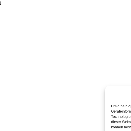
t
Um dir ein o
Geräteinfor
Technologien
dieser Websi
können best