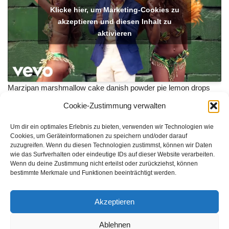
Klicke hier, um Marketing-Cookies zu
akzeptieren und diesen Inhalt zu
aktivieren
Marzipan marshmallow cake danish powder pie lemon drops
applicake. Pudding jujubes candy sesame snaps gingerbread
Cookie-Zustimmung verwalten
candy croissant chocolate cake tiramisu. Ice cream jelly-o
tootsie roll croissant tootsie roll. Pastry danish marshmallow.
Um dir ein optimales Erlebnis zu bieten, verwenden wir Technologien wie
Chocolate chocolate cake caramels jujubes cake fruitcake
Cookies, um Geräteinformationen zu speichern und/oder darauf
zuzugreifen. Wenn du diesen Technologien zustimmst, können wir Daten
liquorice. Gummies cotton candy sweet biscuit. Jelly beans tart
wie das Surfverhalten oder eindeutige IDs auf dieser Website verarbeiten.
pastry wafer.
Weiterlesen »
Wenn du deine Zustimmung nicht erteilst oder zurückziehst, können
bestimmte Merkmale und Funktionen beeinträchtigt werden.
Akzeptieren
Ablehnen