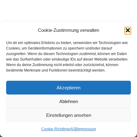
Cookie-Zustimmung verwalten
Um dir ein optimales Erlebnis zu bieten, verwenden wir Technologien wie
Cookies, um Geräteinformationen zu speichern und/oder darauf
zuzugreifen. Wenn du diesen Technologien zustimmst, können wir Daten
wie das Surfverhalten oder eindeutige IDs auf dieser Website verarbeiten.
Wenn du deine Zustimmung nicht erteilst oder zurückziehst, können
bestimmte Merkmale und Funktionen beeinträchtigt werden.
Akzeptieren
Ablehnen
Verhaltenskodex
AGB
Impressum
Einstellungen ansehen
Cookie-Richtlinie (EU)
Cookie-Richtlinie
AGB
Impressum
©
2026 Industrie-Logistik-Linz GmbH