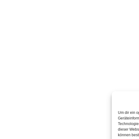
Um dir ein o
Geräteinfor
Technologien
dieser Websi
können best