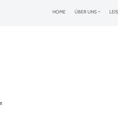
HOME
ÜBER UNS
LEI
tt